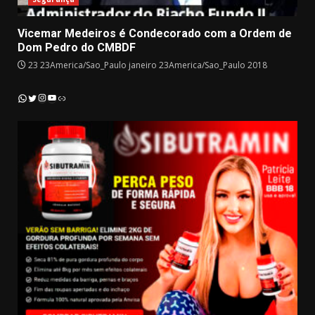
Vicemar Medeiros é Condecorado com a Ordem de
Dom Pedro do CMBDF
23 23America/Sao_Paulo janeiro 23America/Sao_Paulo 2018
Instagram
YouTube
WhatsApp
Twitter
Link