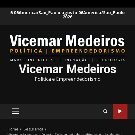
Skip
6 06America/Sao_Paulo agosto 06America/Sao_Paulo
2026
to
content
Vicemar Medeiros
Política e Empreendedorismo
PRIMARY
MENU
Home
Segurança
Vicemar Medeiros Presta Solidariedade a Vítimas de Acidentes