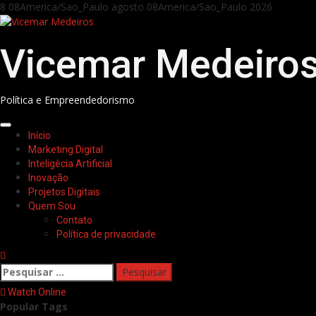
Skip
8 08America/Sao_Paulo agosto 08America/Sao_Paulo 2026
to
content
Vicemar Medeiro
Política e Empreendedorismo
Primary
Início
Menu
Marketing Digital
Inteligêcia Artificial
Inovação
Projetos Digitais
Quem Sou
Contato
Política de privacidade
Pesquisar
por:
Watch Online
Popular Tags