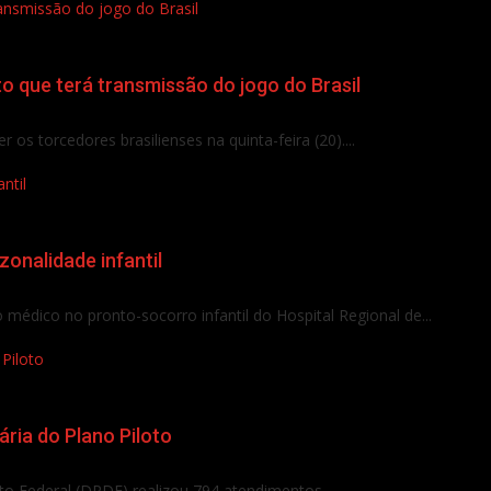
ransmissão do jogo do Brasil
to que terá transmissão do jogo do Brasil
 os torcedores brasilienses na quinta-feira (20)....
ntil
onalidade infantil
édico no pronto-socorro infantil do Hospital Regional de...
Piloto
ria do Plano Piloto
to Federal (DPDF) realizou 794 atendimentos...