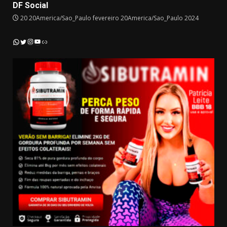
DF Social
20 20America/Sao_Paulo fevereiro 20America/Sao_Paulo 2024
Instagram
YouTube
WhatsApp
Twitter
Link