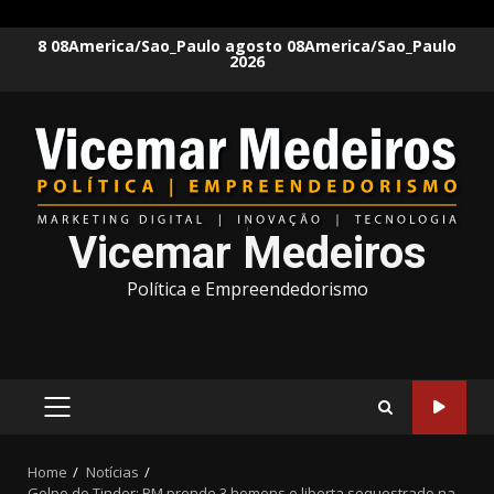
Skip
8 08America/Sao_Paulo agosto 08America/Sao_Paulo
2026
to
content
Vicemar Medeiros
Política e Empreendedorismo
PRIMARY
MENU
Home
Notícias
Golpe do Tinder: PM prende 3 homens e liberta sequestrado na