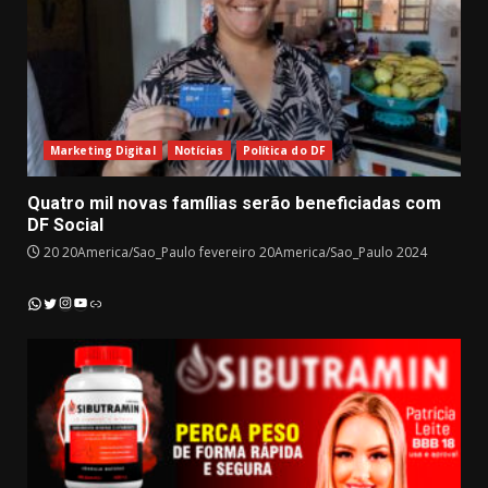
Marketing Digital
Notícias
Política do DF
Quatro mil novas famílias serão beneficiadas com
DF Social
20 20America/Sao_Paulo fevereiro 20America/Sao_Paulo 2024
Instagram
YouTube
WhatsApp
Twitter
Link