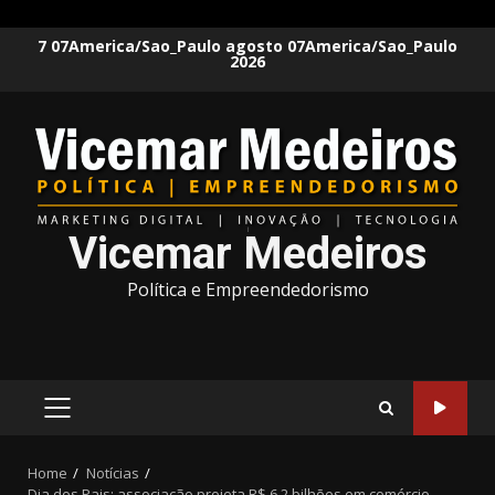
Skip
7 07America/Sao_Paulo agosto 07America/Sao_Paulo
2026
to
content
Vicemar Medeiros
Política e Empreendedorismo
PRIMARY
MENU
Home
Notícias
Dia dos Pais: associação projeta R$ 6,2 bilhões em comércio