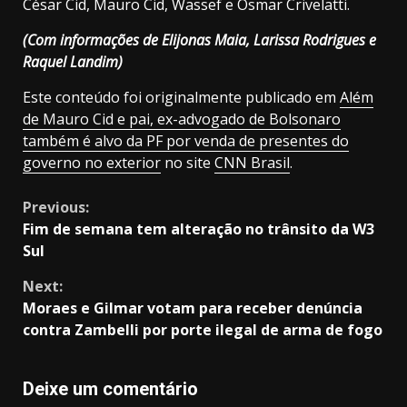
César Cid, Mauro Cid, Wassef e Osmar Crivelatti.
(Com informações de Elijonas Maia, Larissa Rodrigues e
Raquel Landim)
Este conteúdo foi originalmente publicado em
Além
de Mauro Cid e pai, ex-advogado de Bolsonaro
também é alvo da PF por venda de presentes do
governo no exterior
no site
CNN Brasil
.
Continue
Previous:
Fim de semana tem alteração no trânsito da W3
Reading
Sul
Next:
Moraes e Gilmar votam para receber denúncia
contra Zambelli por porte ilegal de arma de fogo
Deixe um comentário