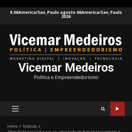
Skip
6 06America/Sao_Paulo agosto 06America/Sao_Paulo
2026
to
content
Vicemar Medeiros
Política e Empreendedorismo
PRIMARY
MENU
Home
Notícias
Além de Mauro Cid e pai, ex-advogado de Bolsonaro também é