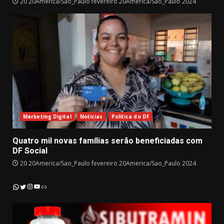
20 20America/Sao_Paulo fevereiro 20America/Sao_Paulo 2024
Marketing Digital
Notícias
Política do DF
Quatro mil novas famílias serão beneficiadas com
DF Social
20 20America/Sao_Paulo fevereiro 20America/Sao_Paulo 2024
Instagram
YouTube
WhatsApp
Twitter
Link