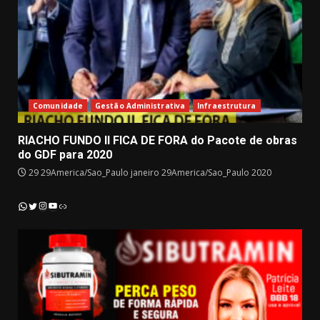
Comunidade
Gestão Administrativa
Infraestrutura
RIACHO FUNDO II FICA DE FORA do Pacote de obras
do GDF para 2020
29 29America/Sao_Paulo janeiro 29America/Sao_Paulo 2020
Instagram
YouTube
WhatsApp
Twitter
Link