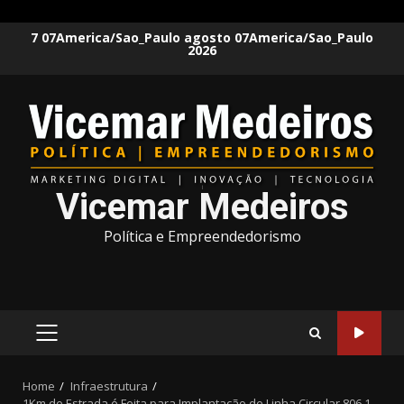
Skip
7 07America/Sao_Paulo agosto 07America/Sao_Paulo
2026
to
content
Vicemar Medeiros
Política e Empreendedorismo
PRIMARY
MENU
Home
Infraestrutura
1Km de Estrada é Feita para Implantação de Linha Circular 806.1