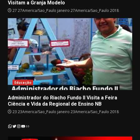
Visitam a Granja Modelo
27 27America/Sao_Paulo janeiro 27America/Sao_Paulo 2018
Educação
Administrador do Riacho Fundo II Visita a Feira
Ciência e Vida da Regional de Ensino NB
23 23America/Sao_Paulo janeiro 23America/Sao_Paulo 2018
Instagram
YouTube
WhatsApp
Twitter
Link