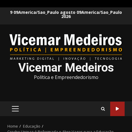
Skip
9 09America/Sao_Paulo agosto 09America/Sao_Paulo
2026
to
content
Vicemar Medeiros
Política e Empreendedorismo
PRIMARY
MENU
Home
Educação
Creche Unipaz é Reformada e Abre Vagas para a Educação