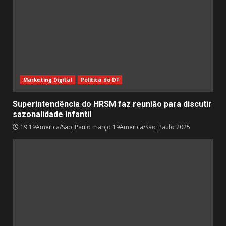
Marketing Digital
Política do DF
Superintendência do HRSM faz reunião para discutir
sazonalidade infantil
19 19America/Sao_Paulo março 19America/Sao_Paulo 2025