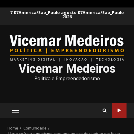
Skip
7 07America/Sao_Paulo agosto 07America/Sao_Paulo
2026
to
content
Vicemar Medeiros
Política e Empreendedorismo
PRIMARY
MENU
Home
Comunidade
Aluno sofre traumatismo craniano ao cair de viaduto em festa