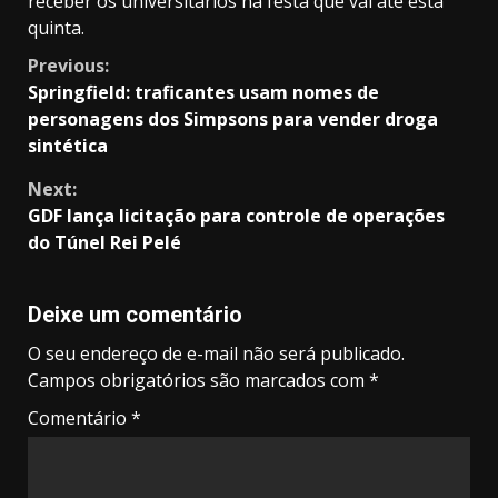
receber os universitários na festa que vai até esta
quinta.
Continue
Previous:
Springfield: traficantes usam nomes de
Reading
personagens dos Simpsons para vender droga
sintética
Next:
GDF lança licitação para controle de operações
do Túnel Rei Pelé
Deixe um comentário
O seu endereço de e-mail não será publicado.
Campos obrigatórios são marcados com
*
Comentário
*