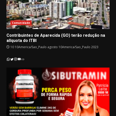
Comunidade
Contribuintes de Aparecida (GO) terão redução na
alíquota do ITBI
10 10America/Sao_Paulo agosto 10America/Sao_Paulo 2023
Instagram
YouTube
WhatsApp
Twitter
Link