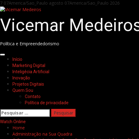
Skip
7 07America/Sao_Paulo agosto 07America/Sao_Paulo 2026
to
content
Vicemar Medeiro
Política e Empreendedorismo
Primary
Início
Menu
Marketing Digital
Inteligêcia Artificial
Inovação
Projetos Digitais
Quem Sou
Contato
Política de privacidade
Pesquisar
por:
Watch Online
Home
Administração na Sua Quadra