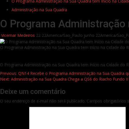
O Programa Administração na Sua Quadra tem Início na Cidade
Administração na Sua Quadra
O Programa Administração n
Vicemar Medeiros
22 22America/Sao_Paulo junho 22America/Sao_P
O Programa Administração na Sua Quadra tem Início na Cidade do R
O Programa Administração na Sua Quadra tem Início na Cidade do R
Continue
Previous:
QN14 Recebe o Programa Administração na Sua Quadra qu
Next:
Administração na Sua Quadra Chega a QS6 do Riacho Fundo II
Reading
Deixe um comentário
O seu endereço de e-mail não será publicado.
Campos obrigatórios