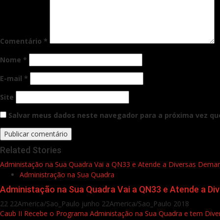
Comentário
*
Nome
*
E-mail
*
Site
Salvar meus dados neste navegador para a próxima vez qu
Related Stories
Administação na Sua Quadra Vai a QN33 e Atende a Diversas Dem
Administração na Sua Quadra
Administação na Sua Quadra Vai a QN33 e Atende a D
22 22America/Sao_Paulo junho 22America/Sao_Paulo 2018
Caub II Recebe o Programa Administação na Sua Quadra e tem Diver