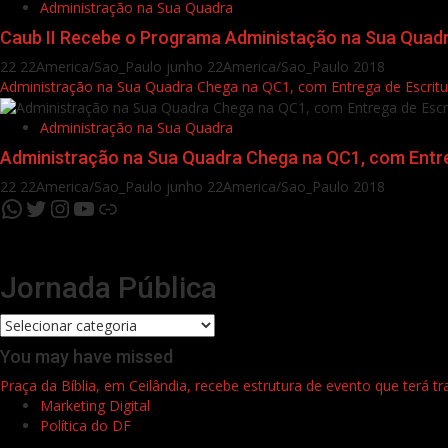
Administração na Sua Quadra
Caub II Recebe o Programa Administação na Sua Quadr
22 22America/Sao_Paulo junho 22America/Sao_Paulo 2018
Administração na Sua Quadra Chega na QC1, com Entrega de Escritur
Administração na Sua Quadra
Administração na Sua Quadra Chega na QC1, com Entreg
22 22America/Sao_Paulo junho 22America/Sao_Paulo 2018
WhatsApp
Twitter
Instagram
YouTube
Link
Jornada Pública
Jornada
Pública
You may have missed
Praça da Bíblia, em Ceilândia, recebe estrutura de evento que terá t
Marketing Digital
Política do DF