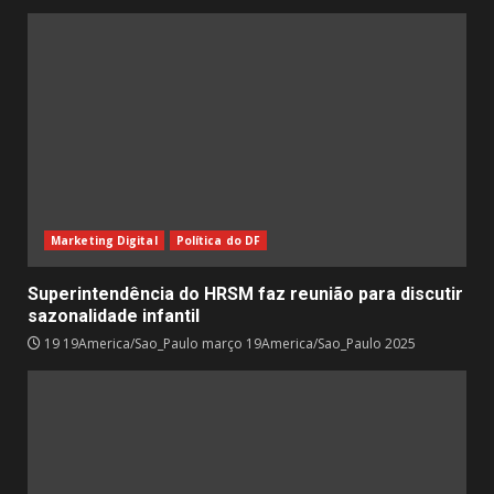
Marketing Digital
Política do DF
Superintendência do HRSM faz reunião para discutir
sazonalidade infantil
19 19America/Sao_Paulo março 19America/Sao_Paulo 2025