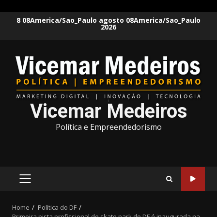
Skip
8 08America/Sao_Paulo agosto 08America/Sao_Paulo
2026
to
content
Vicemar Medeiros
Política e Empreendedorismo
PRIMARY
MENU
Home
Política do DF
Primeira pista profissional de skate park do DF é inaugurada na