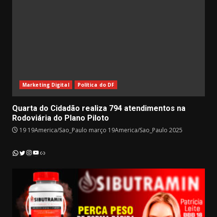
Marketing Digital
Política do DF
Quarta do Cidadão realiza 794 atendimentos na
Rodoviária do Plano Piloto
19 19America/Sao_Paulo março 19America/Sao_Paulo 2025
Instagram
YouTube
WhatsApp
Twitter
Link