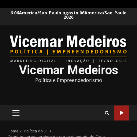
Skip
6 06America/Sao_Paulo agosto 06America/Sao_Paulo
2026
to
content
Vicemar Medeiros
Política e Empreendedorismo
PRIMARY
MENU
Home
Política do DF
Conplan aprova projeto de reparcelamento do Cave