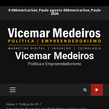
Skip
9 09America/Sao_Paulo agosto 09America/Sao_Paulo
2026
to
content
Vicemar Medeiros
Política e Empreendedorismo
PRIMARY
MENU
Home
Política do DF
Capacitação de equipe em UTI Pediátrica orienta sobre