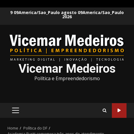
Skip
9 09America/Sao_Paulo agosto 09America/Sao_Paulo
2026
to
content
Vicemar Medeiros
Política e Empreendedorismo
PRIMARY
MENU
Home
Política do DF
Academia Buriti comemora três anos de atendimento