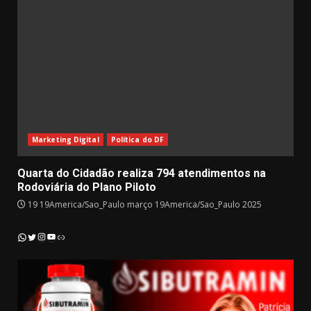
Marketing Digital
Política do DF
Quarta do Cidadão realiza 794 atendimentos na
Rodoviária do Plano Piloto
19 19America/Sao_Paulo março 19America/Sao_Paulo 2025
Instagram
YouTube
WhatsApp
Twitter
Link