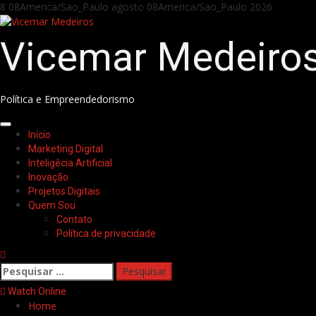
Skip
8 08America/Sao_Paulo agosto 08America/Sao_Paulo 2026
to
content
Vicemar Medeiro
Política e Empreendedorismo
Primary
Início
Menu
Marketing Digital
Inteligêcia Artificial
Inovação
Projetos Digitais
Quem Sou
Contato
Política de privacidade
Pesquisar
por:
Watch Online
Home