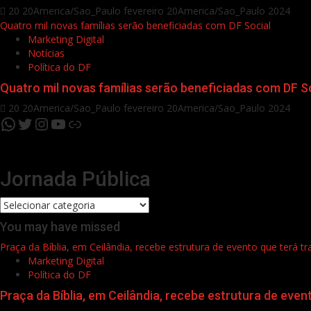
20 20America/Sao_Paulo fevereiro 20America/Sao_Paulo 2024
Quatro mil novas famílias serão beneficiadas com DF Social
Marketing Digital
Notícias
Política do DF
Quatro mil novas famílias serão beneficiadas com DF S
20 20America/Sao_Paulo fevereiro 20America/Sao_Paulo 2024
WhatsApp
Twitter
Instagram
YouTube
Link
Jornada Pública
Jornada
Pública
You may have missed
Praça da Bíblia, em Ceilândia, recebe estrutura de evento que terá t
Marketing Digital
Política do DF
Praça da Bíblia, em Ceilândia, recebe estrutura de even