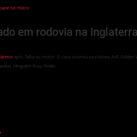
s pane no motor
çado em rodovia na Inglater
laterra
após falha no motor. O caso ocorreu na rodovia A40 Golden V
sília). Ninguém ficou ferido.
a