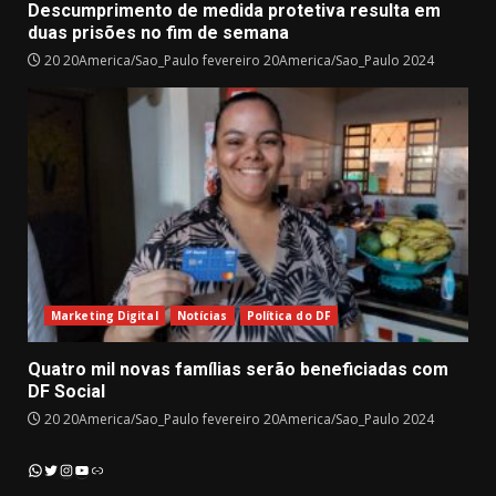
Descumprimento de medida protetiva resulta em
duas prisões no fim de semana
20 20America/Sao_Paulo fevereiro 20America/Sao_Paulo 2024
Marketing Digital
Notícias
Política do DF
Quatro mil novas famílias serão beneficiadas com
DF Social
20 20America/Sao_Paulo fevereiro 20America/Sao_Paulo 2024
Instagram
YouTube
WhatsApp
Twitter
Link