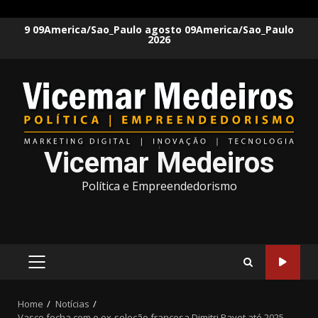
Skip
9 09America/Sao_Paulo agosto 09America/Sao_Paulo
2026
to
content
Vicemar Medeiros
Política e Empreendedorismo
PRIMARY
MENU
Home
Notícias
Vasco fecha com o ex-seleção francesa Dimitri Payet até 2025