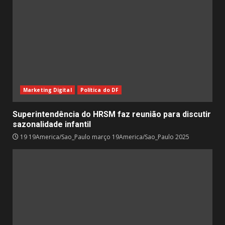
Marketing Digital
Política do DF
Superintendência do HRSM faz reunião para discutir
sazonalidade infantil
19 19America/Sao_Paulo março 19America/Sao_Paulo 2025