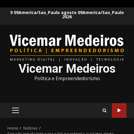
Skip
9 09America/Sao_Paulo agosto 09America/Sao_Paulo
2026
to
content
Vicemar Medeiros
Política e Empreendedorismo
PRIMARY
MENU
Home
Notícias
Senado estuda teto para o IVA na reforma, e relator alerta