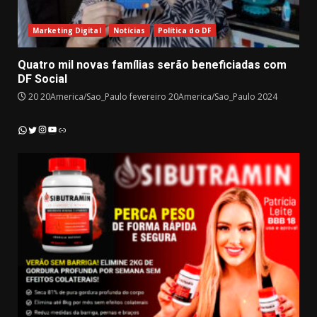
Marketing Digital
Notícias
Política do DF
Quatro mil novas famílias serão beneficiadas com
DF Social
20 20America/Sao_Paulo fevereiro 20America/Sao_Paulo 2024
Instagram
YouTube
WhatsApp
Twitter
Link