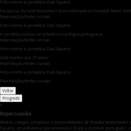
Foto-morre-a-jornalista-Dad-Squarisi
Na época, ela teve leucemia e ficou internada no hospital Albert Ei
Reprodução/Redes sociais
Foto-morre-a-jornalista-Dad-Squarisi
A jornalista tornou-se referência na língua portuguesa
Reprodução/Redes sociais
Foto-morre-a-jornalista-Dad-Squarisi
Dad morreu aos 77 anos
Reprodução/Redes sociais
Foto-morre-a-jornalista-Dad-Squarisi
Reprodução/Redes sociais
Voltar
Progredir
0
Repercussão
Muitos colegas jornalistas e personalidades de Brasília lamentara
Squarisi, uma libanesa que ensinava o Brasil a escrever português”, 