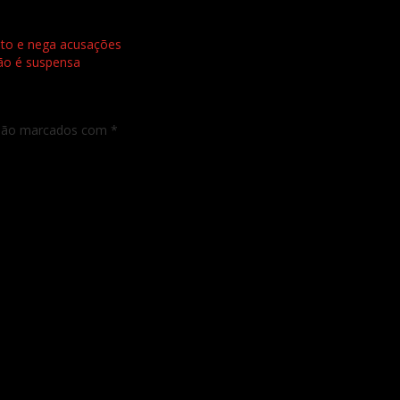
nto e nega acusações
são é suspensa
 são marcados com
*