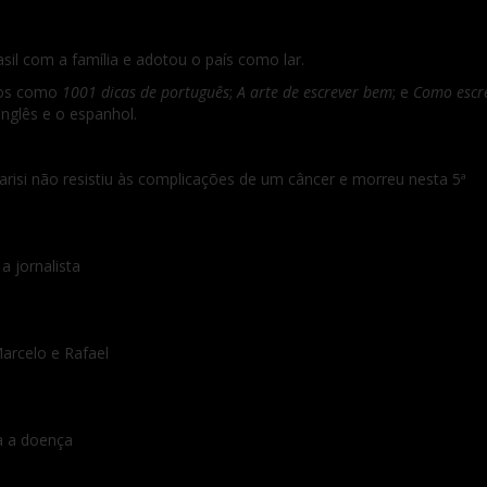
il com a família e adotou o país como lar.
vros como
1001 dicas de português
;
A arte de escrever bem
; e
Como escre
nglês e o espanhol.
quarisi não resistiu às complicações de um câncer e morreu nesta 5ª
a jornalista
Marcelo e Rafael
a a doença