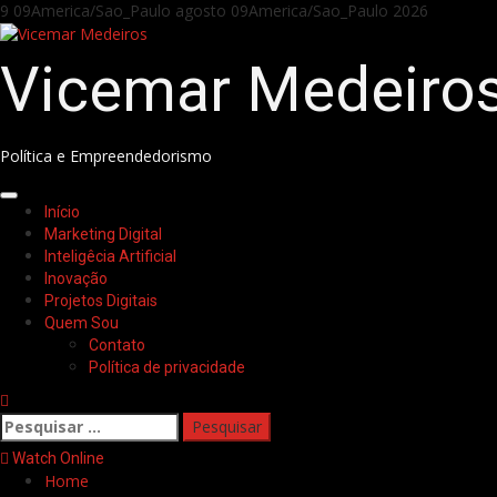
Skip
9 09America/Sao_Paulo agosto 09America/Sao_Paulo 2026
to
content
Vicemar Medeiro
Política e Empreendedorismo
Primary
Início
Menu
Marketing Digital
Inteligêcia Artificial
Inovação
Projetos Digitais
Quem Sou
Contato
Política de privacidade
Pesquisar
por:
Watch Online
Home