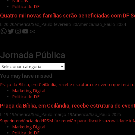
Notícias
Política do DF
Quatro mil novas famílias serão beneficiadas com DF S
20 20America/Sao_Paulo fevereiro 20America/Sao_Paulo 2024
WhatsApp
Twitter
Instagram
YouTube
Link
Jornada Pública
Jornada
Pública
You may have missed
Praça da Bíblia, em Ceilândia, recebe estrutura de evento que terá t
Marketing Digital
Política do DF
Praça da Bíblia, em Ceilândia, recebe estrutura de even
19 19America/Sao_Paulo março 19America/Sao_Paulo 2025
Superintendência do HRSM faz reunião para discutir sazonalidade infa
Marketing Digital
Política do DF