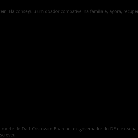
nstein. Ela conseguiu um doador compatível na família e, agora, recu
m a morte de Dad. Cristovam Buarque, ex-governador do DF e ex-sena
escreveu.