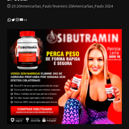
20 20America/Sao_Paulo fevereiro 20America/Sao_Paulo 2024
Instagram
YouTube
WhatsApp
Twitter
Link