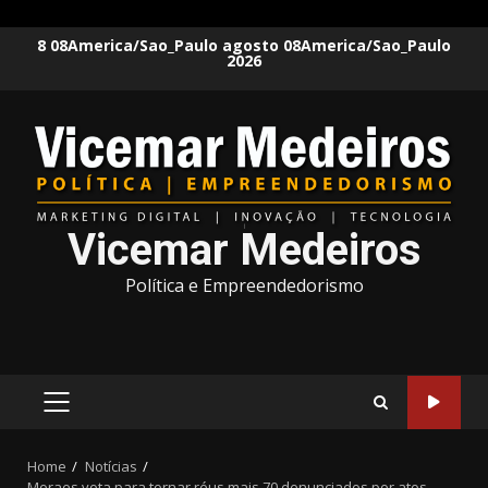
Skip
8 08America/Sao_Paulo agosto 08America/Sao_Paulo
2026
to
content
Vicemar Medeiros
Política e Empreendedorismo
PRIMARY
MENU
Home
Notícias
Moraes vota para tornar réus mais 70 denunciados por atos