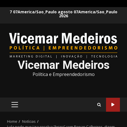
Skip
7 07America/Sao_Paulo agosto 07America/Sao_Paulo
2026
to
content
Vicemar Medeiros
Política e Empreendedorismo
PRIMARY
MENU
Home
Notícias
Lula pede que Lira resolva “briga” com Renan Calheiros, dizem