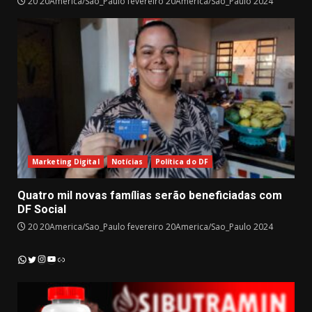
20 20America/Sao_Paulo fevereiro 20America/Sao_Paulo 2024
Marketing Digital
Notícias
Política do DF
Quatro mil novas famílias serão beneficiadas com
DF Social
20 20America/Sao_Paulo fevereiro 20America/Sao_Paulo 2024
Instagram
YouTube
WhatsApp
Twitter
Link