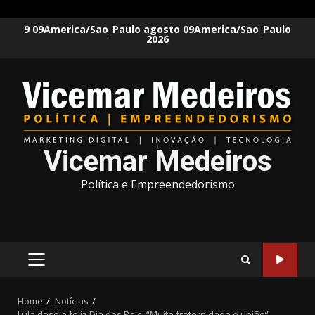
Skip
9 09America/Sao_Paulo agosto 09America/Sao_Paulo
2026
to
content
Vicemar Medeiros
Política e Empreendedorismo
PRIMARY
MENU
Home
Notícias
Lula deseja feliz Dia dos Pais: “Muita fraternidade e união”