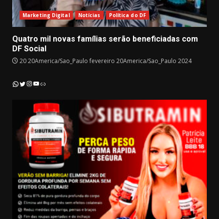
Marketing Digital
Notícias
Política do DF
Quatro mil novas famílias serão beneficiadas com
DF Social
20 20America/Sao_Paulo fevereiro 20America/Sao_Paulo 2024
Instagram
YouTube
WhatsApp
Twitter
Link