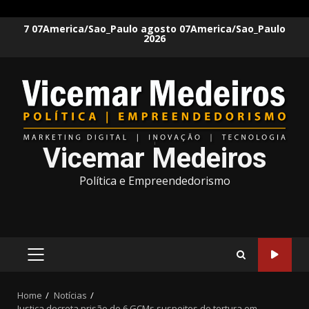
Skip
7 07America/Sao_Paulo agosto 07America/Sao_Paulo
2026
to
content
Vicemar Medeiros
Política e Empreendedorismo
PRIMARY
MENU
Home
Notícias
Justiça decreta prisão de 6 GCMs suspeitos de tortura em