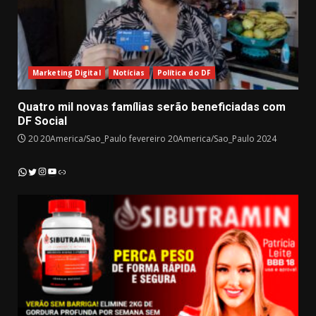
Marketing Digital
Notícias
Política do DF
Quatro mil novas famílias serão beneficiadas com
DF Social
20 20America/Sao_Paulo fevereiro 20America/Sao_Paulo 2024
Instagram
YouTube
WhatsApp
Twitter
Link