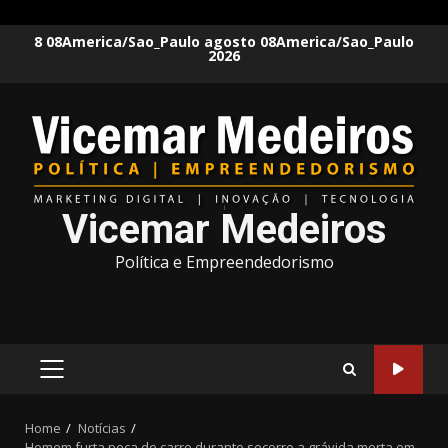
Skip
8 08America/Sao_Paulo agosto 08America/Sao_Paulo
2026
to
content
Vicemar Medeiros
Política e Empreendedorismo
PRIMARY
MENU
Home
Notícias
Homem furta peça de carro durante socorro a grávida morta em