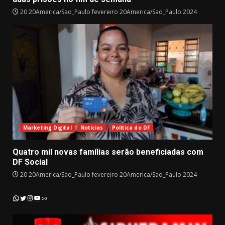
20 20America/Sao_Paulo fevereiro 20America/Sao_Paulo 2024
Marketing Digital
Notícias
Política do DF
Quatro mil novas famílias serão beneficiadas com
DF Social
20 20America/Sao_Paulo fevereiro 20America/Sao_Paulo 2024
Instagram
YouTube
WhatsApp
Twitter
Link