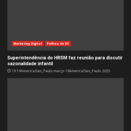
Marketing Digital
Política do DF
Superintendência do HRSM faz reunião para discutir
sazonalidade infantil
19 19America/Sao_Paulo março 19America/Sao_Paulo 2025