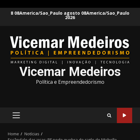
Skip
8 08America/Sao_Paulo agosto 08America/Sao_Paulo
2026
to
content
Vicemar Medeiros
Política e Empreendedorismo
PRIMARY
MENU
Home
Notícias
Escândalo das joias: PF pede quebra de sigilo de Michelle