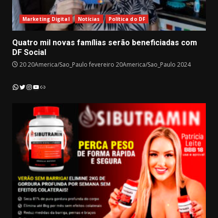
Marketing Digital
Notícias
Política do DF
Quatro mil novas famílias serão beneficiadas com
DF Social
20 20America/Sao_Paulo fevereiro 20America/Sao_Paulo 2024
Instagram
YouTube
WhatsApp
Twitter
Link