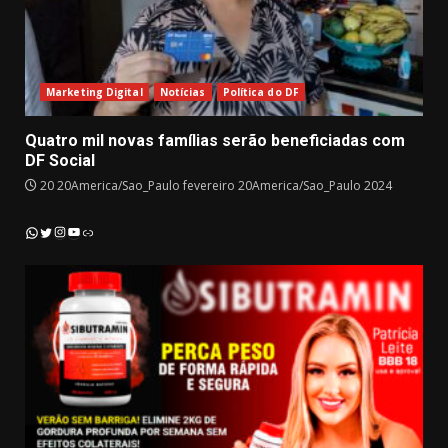
Marketing Digital
Notícias
Política do DF
Quatro mil novas famílias serão beneficiadas com
DF Social
20 20America/Sao_Paulo fevereiro 20America/Sao_Paulo 2024
Instagram
YouTube
WhatsApp
Twitter
Link