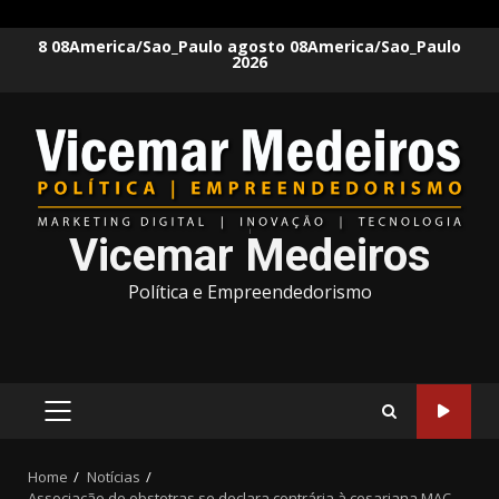
Skip
8 08America/Sao_Paulo agosto 08America/Sao_Paulo
2026
to
content
Vicemar Medeiros
Política e Empreendedorismo
PRIMARY
MENU
Home
Notícias
Associação de obstetras se declara contrária à cesariana MAC.