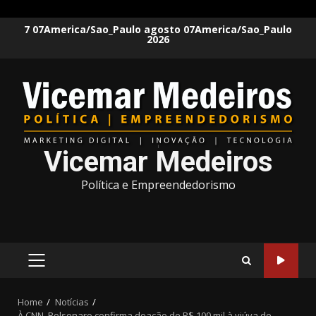
Skip
7 07America/Sao_Paulo agosto 07America/Sao_Paulo
2026
to
content
Vicemar Medeiros
Política e Empreendedorismo
PRIMARY
MENU
Home
Notícias
À CNN, Bolsonaro confirma doação de R$ 100 mil à viúva de