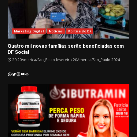
Marketing Digital
Notícias
Política do DF
Quatro mil novas famílias serão beneficiadas com
DF Social
20 20America/Sao_Paulo fevereiro 20America/Sao_Paulo 2024
Instagram
YouTube
WhatsApp
Twitter
Link