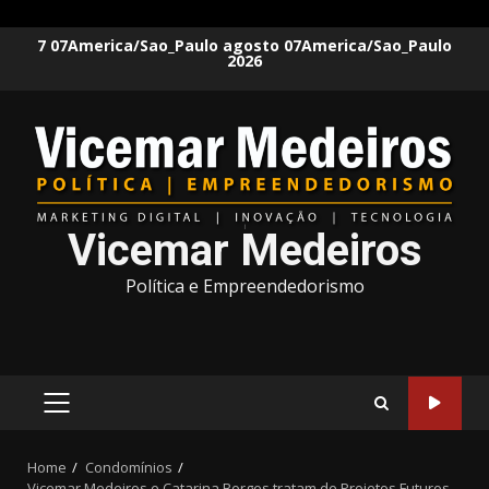
Skip
7 07America/Sao_Paulo agosto 07America/Sao_Paulo
2026
to
content
Vicemar Medeiros
Política e Empreendedorismo
PRIMARY
MENU
Home
Condomínios
Vicemar Medeiros e Catarina Borges tratam de Projetos Futuros