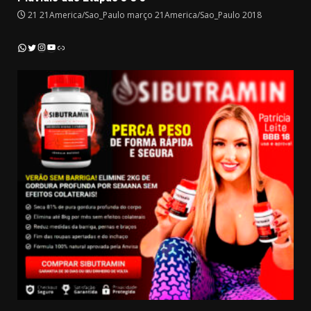
21 21America/Sao_Paulo março 21America/Sao_Paulo 2018
Instagram
YouTube
WhatsApp
Twitter
Link