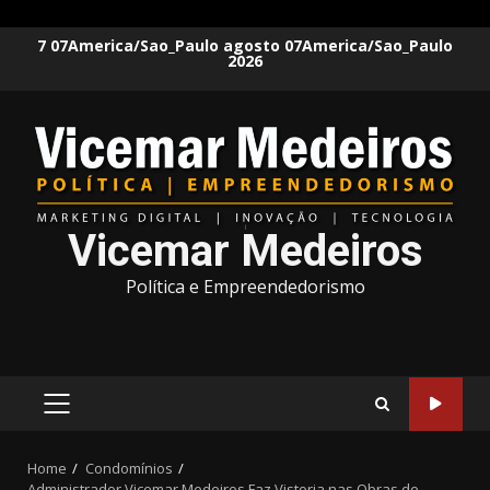
Skip
7 07America/Sao_Paulo agosto 07America/Sao_Paulo
2026
to
content
Vicemar Medeiros
Política e Empreendedorismo
PRIMARY
MENU
Home
Condomínios
Administrador Vicemar Medeiros Faz Vistoria nas Obras de