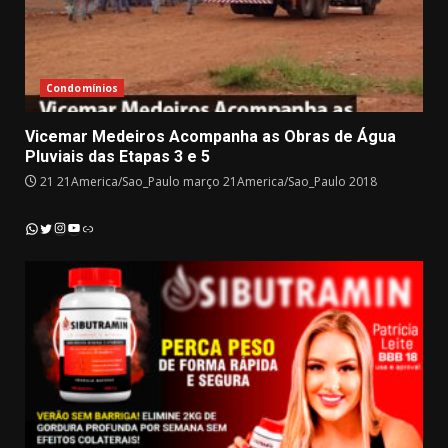
Condomínios
Vicemar Medeiros Acompanha as Obras de Água
Pluviais das Etapas 3 e 5
21 21America/Sao_Paulo março 21America/Sao_Paulo 2018
Instagram
YouTube
WhatsApp
Twitter
Link