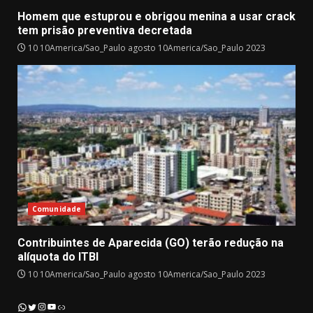
Homem que estuprou e obrigou menina a usar crack
tem prisão preventiva decretada
10 10America/Sao_Paulo agosto 10America/Sao_Paulo 2023
Comunidade
Contribuintes de Aparecida (GO) terão redução na
alíquota do ITBI
10 10America/Sao_Paulo agosto 10America/Sao_Paulo 2023
Instagram
YouTube
WhatsApp
Twitter
Link