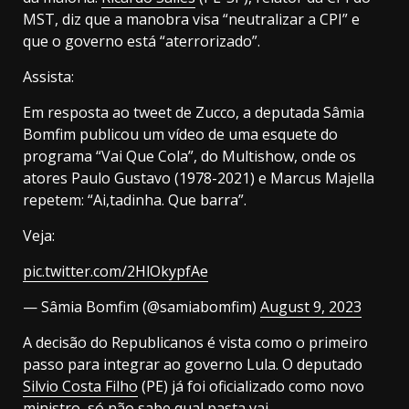
MST, diz que a manobra visa “neutralizar a CPI” e
que o governo está “aterrorizado”.
Assista:
Em resposta ao tweet de Zucco, a deputada Sâmia
Bomfim publicou um vídeo de uma esquete do
programa “Vai Que Cola”, do Multishow, onde os
atores Paulo Gustavo (1978-2021) e Marcus Majella
repetem: “Ai,tadinha. Que barra”.
Veja:
pic.twitter.com/2HlOkypfAe
— Sâmia Bomfim (@samiabomfim)
August 9, 2023
A decisão do Republicanos é vista como o primeiro
passo para integrar ao governo Lula. O deputado
Silvio Costa Filho
(PE) já foi oficializado como novo
ministro, só não sabe qual pasta vai.