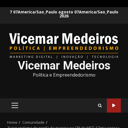
Skip
7 07America/Sao_Paulo agosto 07America/Sao_Paulo
2026
to
content
Vicemar Medeiros
Política e Empreendedorismo
PRIMARY
MENU
Home
Comunidade
Zucco reclama de perda da maioria na CPI do MST; Sâmia ironiza