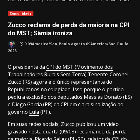
Comunidade
Zucco reclama de perda da maioria na CPI
do MST; Sâmia ironiza
9 09America/Sao_Paulo agosto 09America/Sao_Paulo
2023
O presidente da
CPI do MST (Movimento dos
Trabalhadores Rurais Sem Terra)
Tenente-Coronel
Zucco (RS) agora é o único representante do
Republicanos no colegiado. Isso porque o partido
pediu a exclusão dos deputados Messias Donato (ES)
e Diego Garcia (PR) da CPI em clara sinalização ao
governo
Lula
(PT).
Em suas redes sociais, Zucco publicou um vídeo
gravado nesta quarta (09/08) reclamando da perda
da maioria.
Ricardo Salles
(PL-SP), relator da CPI do