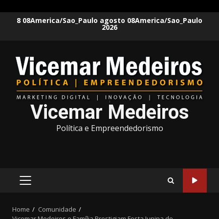
Skip
8 08America/Sao_Paulo agosto 08America/Sao_Paulo
2026
to
content
Vicemar Medeiros
Política e Empreendedorismo
PRIMARY
MENU
Home
Comunidade
Vicemar Medeiros e Família Prestigiam Festa Junina do