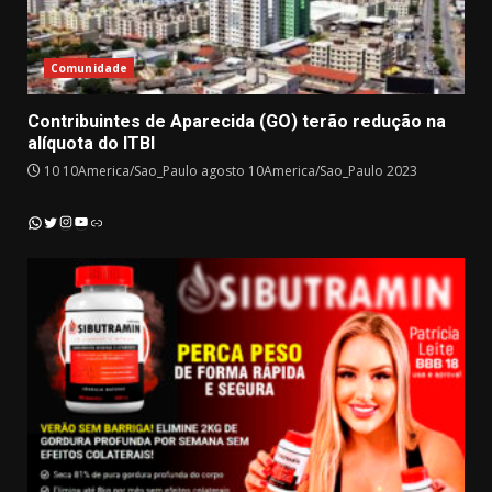
Comunidade
Contribuintes de Aparecida (GO) terão redução na
alíquota do ITBI
10 10America/Sao_Paulo agosto 10America/Sao_Paulo 2023
Instagram
YouTube
WhatsApp
Twitter
Link