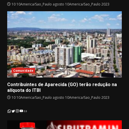
10 10America/Sao_Paulo agosto 10America/Sao_Paulo 2023
Comunidade
Contribuintes de Aparecida (GO) terão redução na
alíquota do ITBI
10 10America/Sao_Paulo agosto 10America/Sao_Paulo 2023
Instagram
YouTube
WhatsApp
Twitter
Link