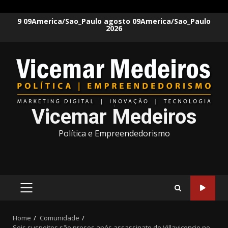
Skip
9 09America/Sao_Paulo agosto 09America/Sao_Paulo
2026
to
content
Vicemar Medeiros
Política e Empreendedorismo
PRIMARY
MENU
Home
Comunidade
Seis suspeitos são presos após assassinato de Villavicencio no