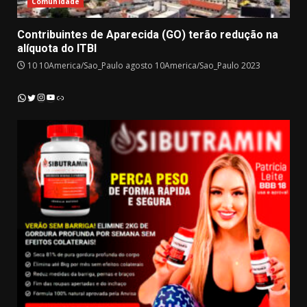
Comunidade
Contribuintes de Aparecida (GO) terão redução na
alíquota do ITBI
10 10America/Sao_Paulo agosto 10America/Sao_Paulo 2023
Instagram
YouTube
WhatsApp
Twitter
Link