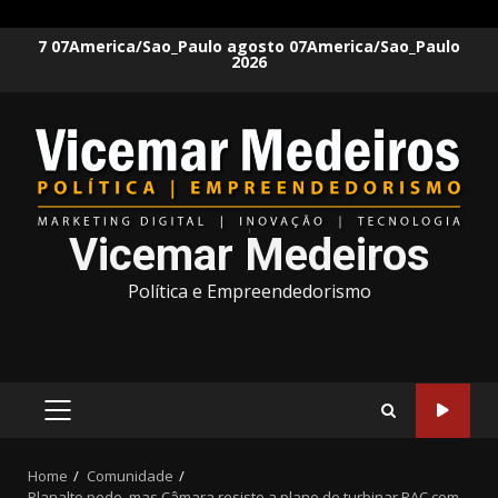
Skip
7 07America/Sao_Paulo agosto 07America/Sao_Paulo
2026
to
content
Vicemar Medeiros
Política e Empreendedorismo
PRIMARY
MENU
Home
Comunidade
Planalto pede, mas Câmara resiste a plano de turbinar PAC com