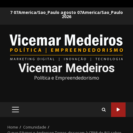
Skip
7 07America/Sao_Paulo agosto 07America/Sao_Paulo
2026
to
content
Vicemar Medeiros
Política e Empreendedorismo
PRIMARY
MENU
Home
Comunidade
O que Silvinei e Anderson Torres disseram à CPMI do 8/1 sobre