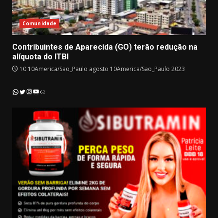
Comunidade
Contribuintes de Aparecida (GO) terão redução na
alíquota do ITBI
10 10America/Sao_Paulo agosto 10America/Sao_Paulo 2023
Instagram
YouTube
WhatsApp
Twitter
Link