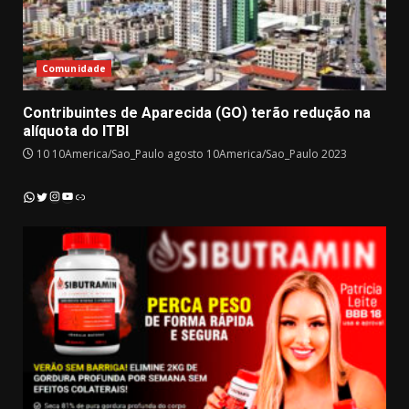
Comunidade
Contribuintes de Aparecida (GO) terão redução na
alíquota do ITBI
10 10America/Sao_Paulo agosto 10America/Sao_Paulo 2023
Instagram
YouTube
WhatsApp
Twitter
Link