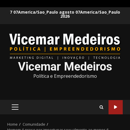
Skip
7 07America/Sao_Paulo agosto 07America/Sao_Paulo
2026
to
content
Vicemar Medeiros
Política e Empreendedorismo
PRIMARY
MENU
Home
Comunidade
Homem é preso por importunar sexualmente ao menos 6