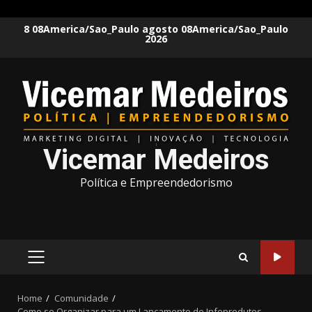
Skip
8 08America/Sao_Paulo agosto 08America/Sao_Paulo
2026
to
content
Vicemar Medeiros
Política e Empreendedorismo
PRIMARY
MENU
Home
Comunidade
Como se Organizar para um Lançamento de Infoprodutos