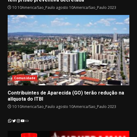
10 10America/Sao_Paulo agosto 10America/Sao_Paulo 2023
Comunidade
Contribuintes de Aparecida (GO) terão redução na
alíquota do ITBI
10 10America/Sao_Paulo agosto 10America/Sao_Paulo 2023
Instagram
YouTube
WhatsApp
Twitter
Link